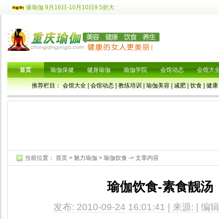
缘瑜伽 9月16日-10月10日9.5折大
首页
瑜伽保健
健身瑜伽
瑜伽学院
会馆动态
会馆大
推荐栏目：
会馆大全
|
会馆动态
|
教练培训
|
瑜伽美容
|
减肥
|
饮食
|
健康
当前位置：
首页
>
魅力瑜伽
>
瑜伽饮食
-> 文章内容
瑜伽饮食-素食靓汤
发布: 2010-09-24 16:01:41 | 来源: | 编辑