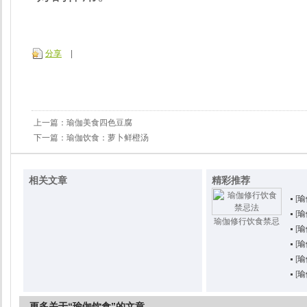
分享
|
上一篇：
瑜伽美食四色豆腐
下一篇：
瑜伽饮食：萝卜鲜橙汤
相关文章
精彩推荐
[
瑜
[
瑜
瑜伽修行饮食禁忌
[
瑜
[
瑜
[
瑜
[
瑜
更多关于“瑜伽饮食”的文章