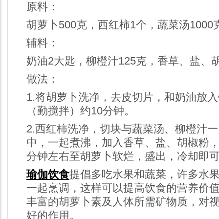
原料：
胡萝卜500克，西红柿1个，蔬菜汤1000
辅料：
奶油2大匙，柳橙汁125克，香草、盐、
做法：
1.将胡萝卜洗净，去皮切片，和奶油放
（勤搅拌）约10分钟。
2.西红柿洗净，切块与蔬菜汤、柳橙汁
中，一起煮沸，加入香草、盐、胡椒粉，
分钟左右至胡萝卜软烂，盛出，冷却即
瑜伽
饮食
提倡多吃水果和蔬菜，许多水
一起烹调，这样可以提高饮食的营养价
丰富的胡萝卜素及人体所需矿物质，对
好的作用。