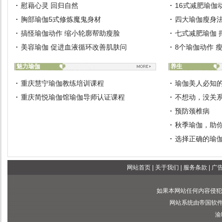
慰藉心灵 回归自然
16式减肥瑜伽
胸部瑜伽5式修炼魔鬼身材
四大瑜伽瘦身法
搞怪瑜伽动作 缩小轮廓帮助瘦脸
七式减肥瑜伽 
美容瑜伽 促进血液循环改善肌肤问
8个瑜伽动作 
魅力瑜伽
养生
重庆慧宁瑜伽教练培训课程
瑜伽美人必知
重庆简悦瑜伽馆瑜伽导师认证课程
不想动，没关
预防颈椎病
秋季瑜伽，助
选择正确的瑜
网站首页
|
关于我们
|
服务条款
|
广
如果本网站任何内容侵犯
网站系统由帝国软件提供
渝