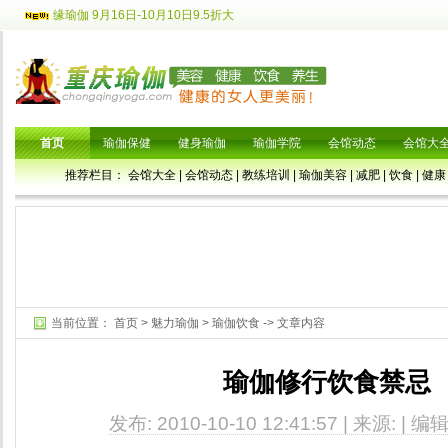
缘瑜伽 9月16日-10月10日9.5折大
首页
瑜伽保健
健身瑜伽
瑜伽学院
会馆动态
会馆大
推荐栏目：
会馆大全
|
会馆动态
|
教练培训
|
瑜伽美容
|
减肥
|
饮食
|
健康
当前位置：
首页
>
魅力瑜伽
>
瑜伽饮食
-> 文章内容
瑜伽修行饮食禁忌
发布: 2010-10-10 12:41:57 | 来源: | 编辑