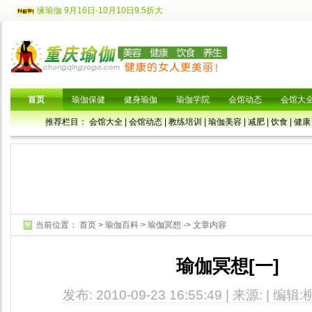
缘瑜伽 9月16日-10月10日9.5折大
首页
瑜伽保健
健身瑜伽
瑜伽学院
会馆动态
会馆大
推荐栏目：
会馆大全
|
会馆动态
|
教练培训
|
瑜伽美容
|
减肥
|
饮食
|
健康
当前位置：
首页
>
瑜伽百科
>
瑜伽冥想
-> 文章内容
瑜伽冥想[一]
发布: 2010-09-23 16:55:49 | 来源: | 编辑