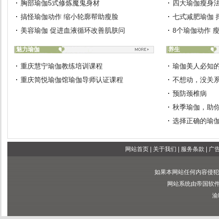
胸部瑜伽5式修炼魔鬼身材
四大瑜伽瘦身法
搞怪瑜伽动作 缩小轮廓帮助瘦脸
七式减肥瑜伽 
美容瑜伽 促进血液循环改善肌肤问
8个瑜伽动作 
魅力瑜伽
养生
重庆慧宁瑜伽教练培训课程
瑜伽美人必知
重庆简悦瑜伽馆瑜伽导师认证课程
不想动，没关
预防颈椎病
秋季瑜伽，助
选择正确的瑜
网站首页
|
关于我们
|
服务条款
|
广
如果本网站任何内容侵犯
网站系统由帝国软件提供
渝