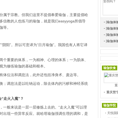
属于宗教。但我们这里不提倡奉爱瑜伽，主要提倡哈
信教的人也练习的瑜伽，就是我们easyyoga所倡导
[
瑜伽体
伽等。
[
瑜伽体
[
瑜伽体
[
瑜伽体
”“阴阳”。所以可意译为“日月瑜伽”。我国也有人将它译
个重要的体系，一为精神、心理的体系；一为肌体、
视为修练瑜伽的基础和根本。
瑜伽饮食
体位法和调息法，此外还包括净身术、庞达等。
；调息法是以吐纳运动，除去体内的污秽和神经系统
重
重庆慧
“走火入魔”？
瑜伽学院
一般来说是一层一层修炼上去的。“走火入魔”可以理
天悦国
时出现一些异常反应。就哈塔瑜伽强调生理的调和，是