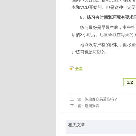
国内不大好找。跟VCD练习和阅
本和VCD开始的。但是这种一定
8、练习有时间和环境有要求
练习最好是早晨空腹，中午空腹
后的3小时后。尽量争取在每天的
地点没有严格的限制，但尽量选
户练习也是可以的。
分享
|
1
/
2
上一篇：
练瑜伽容易受伤吗？
下一篇：
返回列表
相关文章