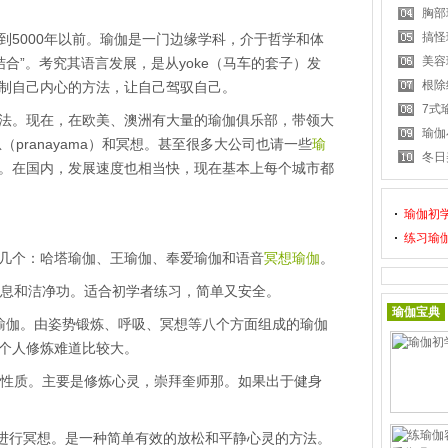
胸部
搞怪
000年以前。瑜伽是一门边缘学科，介于哲学和体
美容
结合”。考究其语言发展，是从yoke（马车的套子）发
根除
制自己内心的方法，让自己驾驭自己。
7式
。现在，在欧美、澳洲有大量的瑜伽俱乐部，带领大
瑜伽
息（pranayama）和冥想。甚至很多大公司也请一些
瑜
冬日
。在国内，发展速度也相当快，现在基本上每个城市都
瑜伽初
练习瑜
个：哈塔瑜伽、王瑜伽、奉爱瑜伽和语音
冥想瑜伽
。
、调息和洁净功。适合初学者练习，简单又安全。
瑜伽宝典
分支法瑜伽。由姿势锻炼、呼吸、冥想等八个方面组成的瑜伽
个人修炼难道比较大。
宗教性质。主要是修炼心灵，崇拜奎师那。如果出于健身
语音，进行冥想。是一种简单有效的放松和平静心灵的方法。