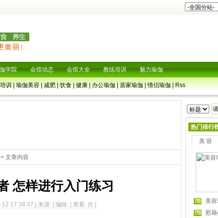
伽学院
会馆动态
会馆大全
教练培训
魅力瑜伽
培训
|
瑜伽美容
|
减肥
|
饮食
|
健康
|
办公瑜伽
|
居家瑜伽
|
情侣瑜伽
|
Rss
热门排行
美 容
-> 文章内容
者 怎样进行入门练习
美容
12 17:38:37 | 来源: | 编辑: | 查看:
次 |
慰藉