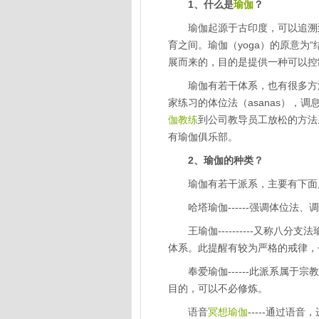
1、什么是
瑜伽
？
瑜伽起源于古印度，可以追溯到5
育之间。瑜伽（yoga）的原意为“
展而来的，目的是提供一种可以控
瑜伽有若干体系，也有很多方法
家练习的体位法（asanas），调
伽教练
到公司教导员工放松的方法
有瑜伽俱乐部。
2、瑜伽的种类？
瑜伽有若干派系，主要有下面几
哈塔瑜伽------强调体位法
王瑜伽----------又称八
体系。此提醒有较为严格的戒律，
奉爱瑜伽------此派系属于
目的，可以不必修炼。
语音
冥想瑜伽
-----通过