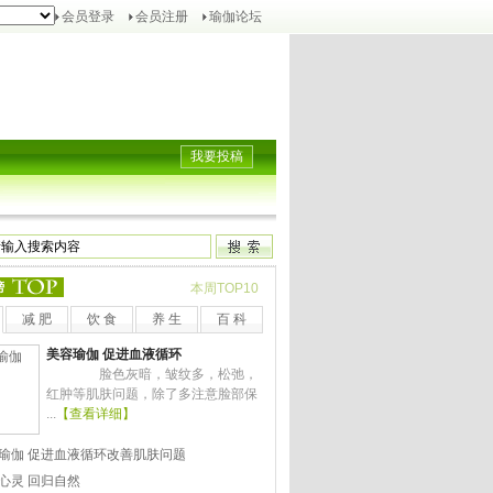
会员登录
会员注册
瑜伽论坛
我要投稿
榜
本周TOP10
减 肥
饮 食
养 生
百 科
美容瑜伽 促进血液循环
脸色灰暗，皱纹多，松弛，
红肿等肌肤问题，除了多注意脸部保
...
【查看详细】
瑜伽 促进血液循环改善肌肤问题
心灵 回归自然