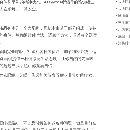
天悦国
体和平和的精神状态。easyyoga所倡导的瑜伽经过
天悦国
人在锻炼，非常安全。
缘瑜伽 
秋季瑜
强调身体是一个大系统，系统中由若干部分组成，使各
天悦瑜
的身体。瑜伽通过体位法、调息等方法，调整各个器官
感瘦一
。
清肠排
瑜伽完全呼吸、打坐和各种体位法，调节神经系统，达
载物 瑜伽提倡一种健康德生活态度，让你自然的去掉吸
的超越自我，也让你充满自信。
对减肥症、失眠、焦虑和关节炎等症状非常好的疗效。
面传授最好，可以及时解答你的各种问题，但是目前在