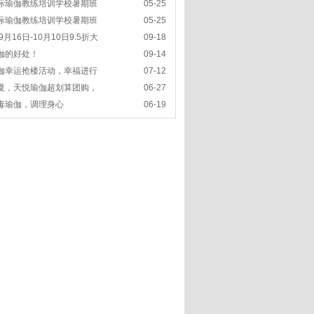
际瑜伽教练培训学校暑期班
05-25
际瑜伽教练培训学校暑期班
05-25
9月16日-10月10日9.5折大
09-18
伽的好处！
09-14
伽幸运抢楼活动，幸福进行
07-12
夏，天悦瑜伽超划算团购，
06-27
毒瑜伽，调理身心
06-19