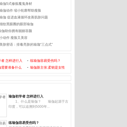
瑜伽5式修炼魔鬼身材
瑜伽动作 缩小轮廓帮助瘦脸
瑜伽 促进血液循环改善肌肤问题
细纹黑眼圈的眼部瑜伽
瑜伽助你拥有靓丽容颜
小动作 瘦脸又美容
美肤密语：排毒亮肤的瑜珈“三点式”
学者 怎样进行入
练瑜伽容易受伤吗？
伽需要准备什么
瑜伽新主张:柔韧是女性
瑜伽初学者 怎样进行入
1、什么是瑜伽？ 瑜伽起源于古
印度，可以追溯到5000年...
练瑜伽容易受伤吗？