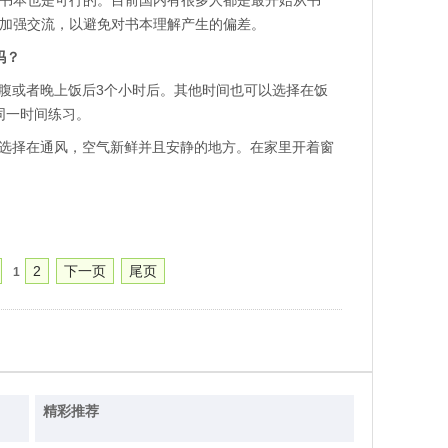
读书本也是可行的。目前国内有很多人都是最开始从书
要加强交流，以避免对书本理解产生的偏差。
吗？
或者晚上饭后3个小时后。其他时间也可以选择在饭
同一时间练习。
择在通风，空气新鲜并且安静的地方。在家里开着窗
2
下一页
尾页
1
精彩推荐