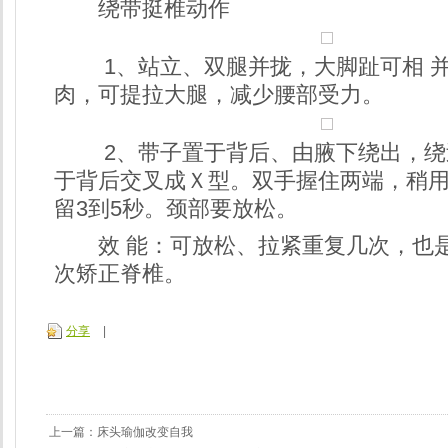
绕带挺椎动作
1、站立、双腿并拢，大脚趾可相 并
肉，可提拉大腿，减少腰部受力。
2、带子置于背后、由腋下绕出，绕
于背后交叉成Ｘ型。双手握住两端，稍
留3到5秒。颈部要放松。
效 能：可放松、拉紧重复几次，也
次矫正脊椎。
分享
|
上一篇：
床头瑜伽改变自我