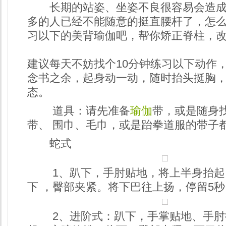
长期的站姿、坐姿不良很容易会造成
多的人已经不能随意的挺直腰杆了，怎
习以下的美背瑜伽吧，帮你矫正脊柱，
建议每天不妨找个10分钟练习以下动作，
念书之余，起身动一动，随时抬头挺胸
态。
道具：请先准备
瑜伽
带，或是随身
带、 围巾、毛巾，或是跆拳道服的带子
蛇式
1、趴下，手肘贴地，将上半身抬起
下 ，臀部夹紧。将下巴往上扬，停留5秒
2、进阶式：趴下，手掌贴地、手肘