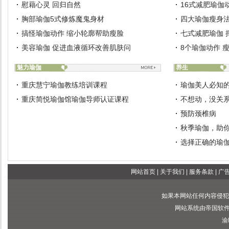
慰藉心灵 回归自然
16式减肥瑜伽
胸部瑜伽5式修炼魔鬼身材
四大瑜伽瘦身法
搞怪瑜伽动作 缩小轮廓帮助瘦脸
七式减肥瑜伽 
美容瑜伽 促进血液循环改善肌肤问
8个瑜伽动作 
魅力瑜伽
养生
重庆慧宁瑜伽教练培训课程
瑜伽美人必知
重庆简悦瑜伽馆瑜伽导师认证课程
不想动，没关
预防颈椎病
秋季瑜伽，助
选择正确的瑜
网站首页
|
关于我们
|
服务条款
|
广
如果本网站任何内容侵犯
网站系统由帝国软件提供
渝