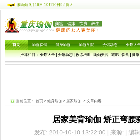
缘瑜伽 9月16日-10月10日9.5折大
首页
瑜伽保健
健身瑜伽
瑜伽学院
会馆动态
会馆大
推荐栏目：
会馆大全
|
会馆动态
|
教练培训
|
瑜伽美容
|
减肥
|
饮食
|
健康
当前位置：
首页
>
健身瑜伽
>
居家瑜伽
-> 文章内容
居家美背瑜伽 矫正弯腰
发布: 2010-10-10 13:22:00 | 来源: | 编辑