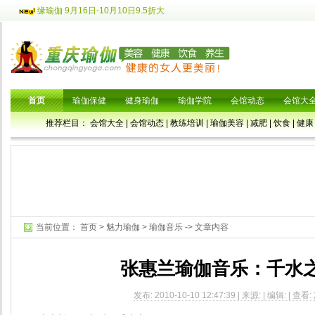
缘瑜伽 9月16日-10月10日9.5折大
首页
瑜伽保健
健身瑜伽
瑜伽学院
会馆动态
会馆大
推荐栏目：
会馆大全
|
会馆动态
|
教练培训
|
瑜伽美容
|
减肥
|
饮食
|
健康
当前位置：
首页
>
魅力瑜伽
>
瑜伽音乐
-> 文章内容
张惠兰瑜伽音乐：千水
发布: 2010-10-10 12:47:39 | 来源: | 编辑: | 查看: