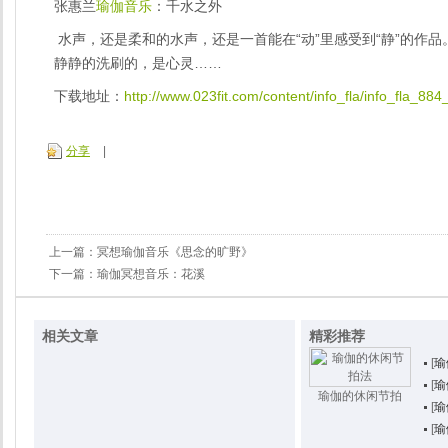
张惠兰
瑜伽音乐
：千水之外
水声，还是柔和的水声，还是一首能在“动”里感受到“静”的作
静静的洗刷的，是心灵……
下载地址：
http://www.023fit.com/content/info_fla/info_fla_88
分享
|
上一篇：
冥想瑜伽音乐《思念的旷野》
下一篇：
瑜伽冥想音乐：花溪
相关文章
精彩推荐
[
瑜
[
瑜
瑜伽的休闲节拍
[
瑜
[
瑜